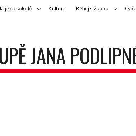
lá jízda sokolů
Kultura
Běhej s župou
Cviči
ip to main content
Skip to navigat
ŽUPĚ JANA PODLIPN