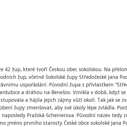
e 42 žup, které tvoří Českou obec sokolskou. Na přelo
ůvodních žup, včetně Sokolské župy Středočeské Jana Po
ávnímu uspořádání. Původní župa s přívlastkem "Stře
 Pardubice a dráhou na Benešov. Vznikla v době, když s
astupovala a hájila jejich zájmy vůči okolí. Tak jak se 
bení župy zmenšovat, aby své úkoly lépe zvládla. Pos
aposledy Pražská-Scheinerova. Původní název tedy zůs
jeno jméno prvního starosty České obce sokolské Jana 