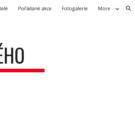
telé
Pořádané akce
Fotogalerie
More
ion
ÉHO