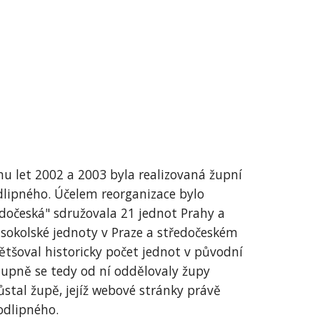
mu let 2002 a 2003 byla realizovaná župní
dlipného. Účelem reorganizace bylo
dočeská" sdružovala 21 jednot Prahy a
e sokolské jednoty v Praze a středočeském
zvětšoval historicky počet jednot v původní
tupně se tedy od ní oddělovaly župy
tal župě, jejíž webové stránky právě
Podlipného.