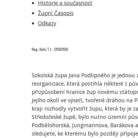
Historie a současnost
Župní Časopis
Odkazy
Reg. číslo T.J.: 31100100
Sokolská župa Jana Podlipného je jednou z
reorganizace, která postihla některé z p
přizpůsobení hranice žup novému státopr
jejího okolí ve výseči, tvořené dráhou na
kraji rozhodly vytvořit župu, která by je z
Středočeské župě, bylo nutno územní půso
Podbělohorská, Jungmannova, Barákova a n
sledujete, ke kterému bylo později připo