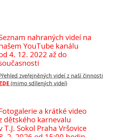
Seznam nahraných videí na
našem YouTube kanálu
od 4. 12. 2022 až do
současnosti
Přehled zveřejněných videí z naší činnosti
ZDE
(mimo sdílených videí)
Fotogalerie a krátké video
z
dětského karnevalu
v T.J. Sokol Praha Vršovice
8. 2. 2026 od 15:00 hodin