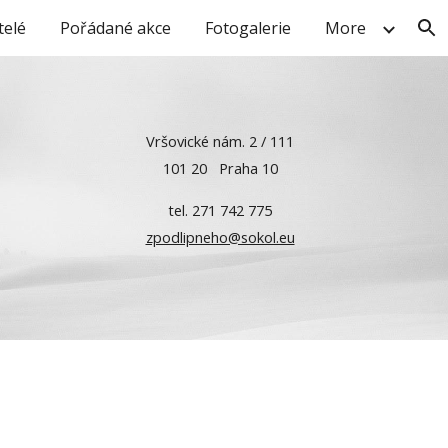
telé
Pořádané akce
Fotogalerie
More
ion
Vršovické nám. 2 / 111
101 20 Praha 10
tel. 271 742 775
zpodlipneho@sokol.eu