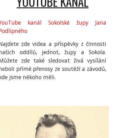
YOUTUBE KANÁL
YouTube kanál Sokolské
ž
upy Jana
Podlipného
Najdete zde videa a příspěvky z činnosti
našich oddílů, jednot, župy a Sokola.
Můžete zde také sledovat živá vysílání
neboli přímé přenosy ze soutěží a závodů,
kde jsme někoho měli.