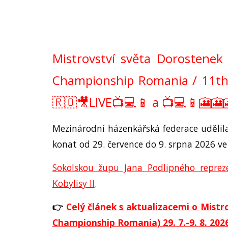
Mistrovství světa Dorostene
Championship Romania / 11th 
🇷🇴
🎥LIVE
📺💻📱
a
📺💻📱
🎦🎦
Mezinárodní házenkářská federace udělil
konat od 29. července do 9. srpna 2026 v
Sokolskou župu Jana Podlipného reprez
Kobylisy II
.
👉
Celý článek s aktualizacemi o
Mistr
Championship Romania) 29. 7.-9. 8. 202