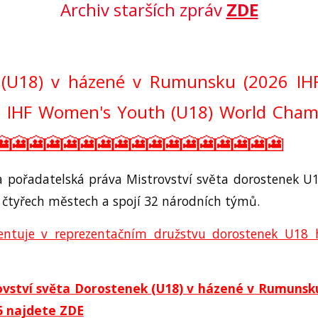
Archiv starších zpráv
ZDE
k (U18) v házené v Rumunsku (2026 I
IHF Women's Youth (U18) World Champion
🎦🎦🎦🎦🎦🎦🎦🎦🎦🎦🎦🎦🎦🎦🎦🎦🎦
a pořadatelská práva Mistrovství světa dorostenek 
e čtyřech městech a spojí 32 národních týmů.
entuje v reprezentačním družstvu dorostenek U18 h
ovství světa
Dorostenek
(U18) v házené v Rumunsku
6 najdete ZDE