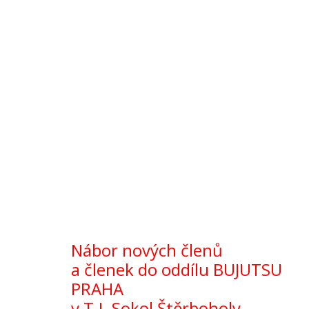
Nábor nových členů
a členek do oddílu BUJUTSU
PRAHA
v T.J. Sokol Štěrboholy