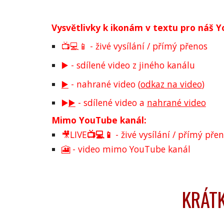
Vysvětlivky k ikonám v textu pro náš 
📺💻📱 - živé vysílání / přímý přenos
▶️ - sdílené video z jiného kanálu
▶️
- nahrané video (
odkaz na video
)
▶️
▶️
- sdílené video a
nahrané video
Mimo YouTube kanál:
🎥LIVE
📺💻📱
- živé vysílání / přímý p
🎦 - video mimo YouTube kanál
KRÁTK