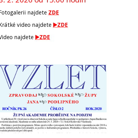
Fotogalerii
najdete
ZDE
Krátké video najdete
▶️ZDE
Video najdete
▶️ZDE