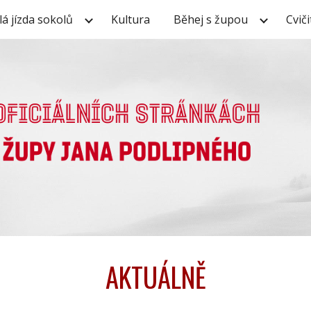
lá jízda sokolů
Kultura
Běhej s župou
Cviči
ip to main content
Skip to navigat
AKTUÁLNĚ