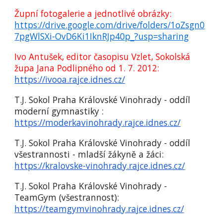
Župní fotogalerie a jednotlivé obrázky:
https://drive.google.com/drive/folders/1oZsgn0
7pgWlSXi-OvD6Ki1IknRJp40p_?usp=sharing
Ivo Antušek, editor časopisu Vzlet, Sokolská
župa Jana Podlipného od 1. 7. 2012:
https://ivooa.rajce.idnes.cz/
T.J. Sokol Praha Královské Vinohrady - oddíl
m
oderní gymnastik
y
:
https://moderkavinohrady.rajce.idnes.cz/
T.J. Sokol Praha Královské Vinohrady - oddíl
všestrannosti - mladší žákyně a žáci:
https://kralovske-vinohrady.rajce.idnes.cz/
T.J. Sokol Praha Královské Vinohrady -
TeamGym
(všestrannost):
https://teamgymvinohrady.rajce.idnes.cz/