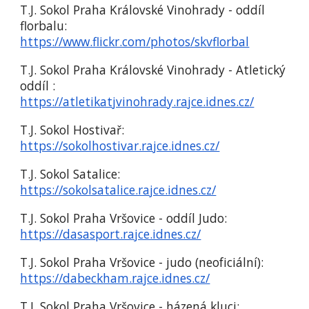
T.J. Sokol Praha Královské Vinohrady - oddíl
florbalu:
https://www.flickr.com/photos/skvflorbal
T.J. Sokol Praha Královské Vinohrady - Atletický
oddíl :
https://atletikatjvinohrady.rajce.idnes.cz/
T.J. Sokol Hostivař:
https://sokolhostivar.rajce.idnes.cz/
T.J. Sokol Satalice:
https://sokolsatalice.rajce.idnes.cz/
T.J. Sokol Praha Vršovice - oddíl Judo:
https://dasasport.rajce.idnes.cz/
T.J. Sokol Praha Vršovice - judo (neoficiální):
https://dabeckham.rajce.idnes.cz/
T.J. Sokol Praha Vršovice - házená kluci: