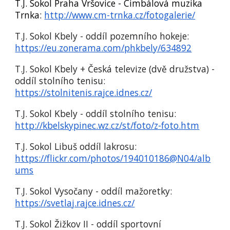
T.J. Sokol Praha Vršovice - Cimbálová muzika
Trnka:
http://www.cm-trnka.cz/fotogalerie/
T.J. Sokol Kbely - oddíl pozemního hokeje:
https://eu.zonerama.com/phkbely/634892
T.J. Sokol Kbely + Česká televize (dvě družstva) -
oddíl stolního tenisu:
https://stolnitenis.rajce.idnes.cz/
T.J. Sokol Kbely - oddíl stolního tenisu:
http://kbelskypinec.wz.cz/st/foto/z-foto.htm
T.J. Sokol Libuš oddíl lakrosu:
https://flickr.com/photos/194010186@N04/alb
ums
T.J. Sokol Vysočany - oddíl mažoretky:
https://svetlaj.rajce.idnes.cz/
T.J. Sokol Žižkov II - oddíl sportovní