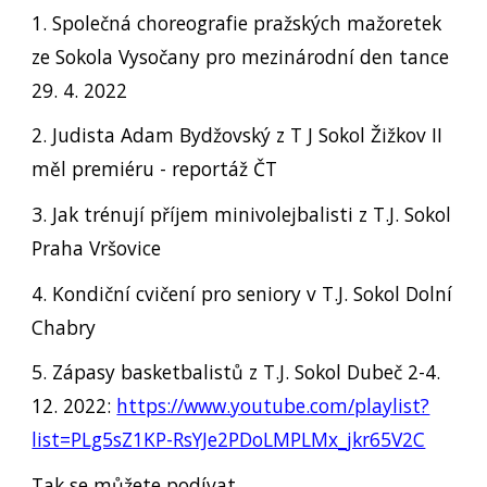
1. Společná choreografie pražských mažoretek
ze Sokola Vysočany pro mezinárodní den tance
29. 4. 2022
2. Judista Adam Bydžovský z T J Sokol Žižkov II
měl premiéru - reportáž ČT
3. Jak trénují příjem minivolejbalisti z T.J. Sokol
Praha Vršovice
4. Kondiční cvičení pro seniory v T.J. Sokol Dolní
Chabry
5. Zápasy basketbalistů z T.J. Sokol Dubeč 2-4.
12. 2022:
https://www.youtube.com/playlist?
list=PLg5sZ1KP-RsYJe2PDoLMPLMx_jkr65V2C
Tak se můžete podívat.