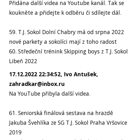
Přidána další videa na Youtube kanál. Tak se
koukněte a přidejte k odběru či sdílejte dál.
59. T.J. Sokol Dolní Chabry má od srpna 2022
nové parkety a sokolíci mají z toho radost
60. Středeční trénink Skipping boys z T.J. Sokol
Libeň 2022
17.12.2022 22:34:52, Ivo Antušek,
zahradkar@inbox.ru
Na YouTube přibyla další videa.
61. Seniorská finálová sestava na hrazdě
Jakuba Švehlíka ze SG T.J. Sokol Praha Vršovice
2019