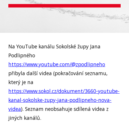
Na YouTube kanálu Sokolské župy Jana
Podlipného
https://www.youtube.com/@zpodlipneho
přibyla další videa (pokračování seznamu,
který je na
https://www.sokol.cz/dokument/3660-youtube-
kanal-sokolske-zupy-jana-podlipneho-nova-
videa
). Seznam neobsahuje sdílená videa z
jiných kanálů.