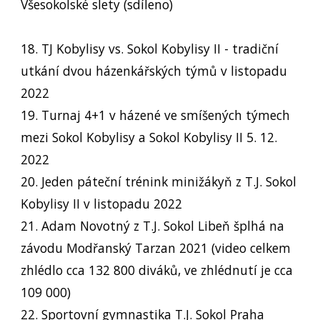
Všesokolské slety (sdíleno)
18. TJ Kobylisy vs. Sokol Kobylisy II - tradiční
utkání dvou házenkářských týmů v listopadu
2022
19. Turnaj 4+1 v házené ve smíšených týmech
mezi Sokol Kobylisy a Sokol Kobylisy II 5. 12.
2022
20. Jeden páteční trénink minižákyň z T.J. Sokol
Kobylisy II v listopadu 2022
21. Adam Novotný z T.J. Sokol Libeň šplhá na
závodu Modřanský Tarzan 2021 (video celkem
zhlédlo cca 132 800 diváků, ve zhlédnutí je cca
109 000)
22. Sportovní gymnastika T.J. Sokol Praha