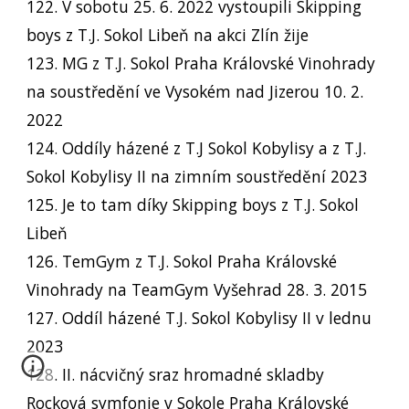
122. V sobotu 25. 6. 2022 vystoupili Skipping
boys z T.J. Sokol Libeň na akci Zlín žije
123. MG z T.J. Sokol Praha Královské Vinohrady
na soustředění ve Vysokém nad Jizerou 10. 2.
2022
124. Oddíly házené z T.J Sokol Kobylisy a z T.J.
Sokol Kobylisy II na zimním soustředění 2023
125. Je to tam díky Skipping boys z T.J. Sokol
Libeň
126. TemGym z T.J. Sokol Praha Královské
Vinohrady na TeamGym Vyšehrad 28. 3. 2015
127. Oddíl házené T.J. Sokol Kobylisy II v lednu
2023
128. II. nácvičný sraz hromadné skladby
Rocková symfonie v Sokole Praha Královské