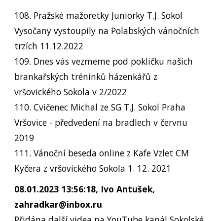
108. Pražské mažoretky Juniorky T.J. Sokol
Vysočany vystoupily na Polabských vánočních
trzích 11.12.2022
109. Dnes vás vezmeme pod pokličku našich
brankařských tréninků házenkářů z
vršovického Sokola v 2/2022
110. Cvičenec Michal ze SG T.J. Sokol Praha
Vršovice - předvedení na bradlech v červnu
2019
111. Vánoční beseda online z Kafe Vzlet CM
Kyčera z vršovického Sokola 1. 12. 2021
08.01.2023 13:56:18, Ivo Antušek,
zahradkar@inbox.ru
Přidána další videa na YouTube kanál Sokolské