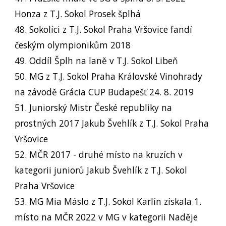
Honza z T.J. Sokol Prosek šplhá
48. Sokolíci z T.J. Sokol Praha Vršovice fandí
českým olympionikům 2018
49. Oddíl Šplh na laně v T.J. Sokol Libeň
50. MG z T.J. Sokol Praha Královské Vinohrady
na závodě Grácia CUP Budapešť 24. 8. 2019
51. Juniorský Mistr České republiky na
prostných 2017 Jakub Švehlík z T.J. Sokol Praha
Vršovice
52. MČR 2017 - druhé místo na kruzích v
kategorii juniorů Jakub Švehlík z T.J. Sokol
Praha Vršovice
53. MG Mia Máslo z T.J. Sokol Karlín získala 1.
místo na MČR 2022 v MG v kategorii Naděje