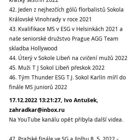
42. Jeden z nejhezčích gólů florbalistů Sokola
Královské Vinohrady v roce 2021
43. Kvalifikace MS v ESG v Helsinkách 2021 a
naše seniorské družstvo Prague AGG Team
skladba Hollywood
44. Úterý v Sokole Libeň na cvičení mužů 2022
45. Muži T J Sokol Libeň přeskok 2022
46. Tým Thunder ESG T.J. Sokol Karlín míří do
finále MS juniorů 2022
17.12.2022 13:21:27, Ivo Antušek,
zahradkar@inbox.ru
Na YouTube kanálu opět přibyla další videa.
47. Pražské finále ve SG a šplhu 8. 5. 2022 -