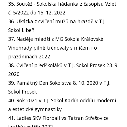
35. Soutěž - Sokolská hádanka z časopisu Vzlet
č. 5/2022 do 15. 12. 2022
36. Ukázka z cvičení mužů na hrazdě v T.J.
Sokol Libeň
37. Naděje mladší z MG Sokola Královské
Vinohrady pilně trénovaly s míčem i o
prázdninách 2022
38. Cvičení předškoláků v T.J. Sokol Prosek 23. 9.
2020
39. Památný Den Sokolstva 8. 10. 2020 v T.J.
Sokol Prosek
40. Rok 2021 v T.J. Sokol Karlín oddílu moderní
a estetické gymnastiky
41. Ladies SKV Florball vs Tatran Střešovice
krátký sestřih 2022