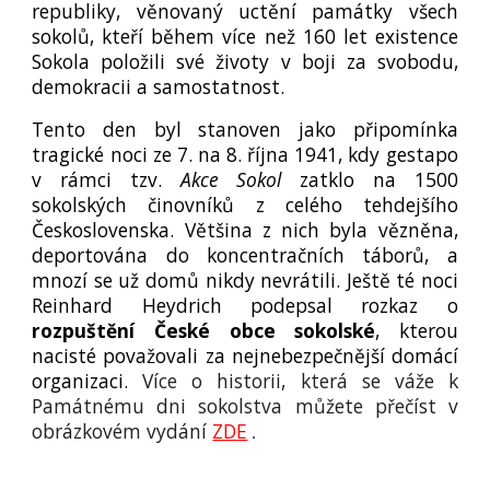
republiky, věnovaný uctění památky všech
sokolů, kteří během více než 160 let existence
Sokola položili své životy v boji za svobodu,
demokracii a samostatnost.
Tento den byl stanoven jako připomínka
tragické noci ze 7. na 8. října 1941, kdy gestapo
v rámci tzv.
Akce Sokol
zatklo na 1500
sokolských činovníků z celého tehdejšího
Československa. Většina z nich byla vězněna,
deportována do koncentračních táborů, a
mnozí se už domů nikdy nevrátili. Ještě té noci
Reinhard Heydrich podepsal rozkaz o
rozpuštění České obce sokolské
, kterou
nacisté považovali za nejnebezpečnější domácí
organizaci.
Více o historii, která se váže k
Památnému dni sokolstva můžete přečíst v
obrázkovém vydání
ZDE
.