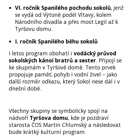
VI. ročník Spanilého pochodu sokolů
, jenž
se vydá od Výtoně podél Vltavy, kolem
Národního divadla a přes most Legií až k
Tyršovu domu.
I. ročník Spanilého běhu sokolů
I l
etos program obohatí i
vodácký průvod
sokolských kánoí bratrů a sester
. Připojí se
ke
skupinám v Tyršově domě.
Tento prvek
propojuje paměť, pohyb i vodní živel – jako
další rozměr odkazu, který Sokol nese dál i v
dnešní době.
Všechny s
kupiny se symbolicky spojí na
nádvoří
Tyršova domu
, kde je pozdraví
starosta ČOS Martin Chlumský a následovat
bude krátký kulturní program.