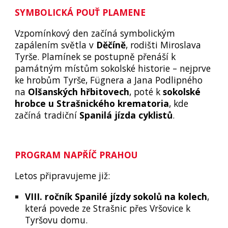
SYMBOLICKÁ POUŤ PLAMENE
Vzpomínkový den začíná symbolickým
zapálením světla v
Děčíně
, rodišti Miroslava
Tyrše. Plamínek se postupně přenáší k
památným místům sokolské historie – nejprve
ke hrobům Tyrše, Fügnera a Jana Podlipného
na
Olšanských hřbitovech
, poté k
sokolské
hrobce u Strašnického krematoria
, kde
začíná tradiční
Spanilá jízda cyklistů
.
PROGRAM NAPŘÍČ PRAHOU
Letos připravujeme již:
VIII. ročník Spanilé jízdy sokolů na kolech
,
která povede ze Strašnic přes Vršovice k
Tyršovu domu.