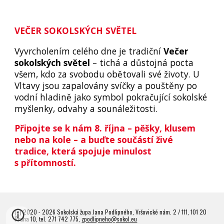
VEČER SOKOLSKÝCH SVĚTEL
Vyvrcholením celého dne je tradiční
Večer
sokolských světel
– tichá a důstojná pocta
všem, kdo za svobodu obětovali své životy. U
Vltavy jsou zapalovány svíčky a pouštěny po
vodní hladině jako symbol pokračující sokolské
myšlenky, odvahy a sounáležitosti.
Připojte se k nám 8. října – pěšky, klusem
nebo na kole – a buďte součástí živé
tradice, která spojuje minulost
s přítomností.
(c) 2020 - 2026 Sokolská župa Jana Podlipného, Vršovické nám. 2 / 111, 101 20
Praha 10, tel. 271 742 775,
zpodlipneho@sokol.eu