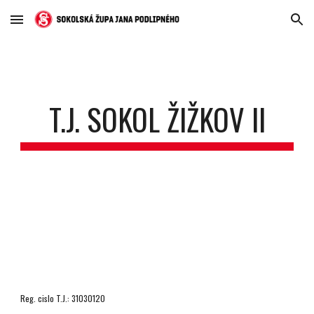
Skip to main content
Skip to navigation
T.J. SOKOL ŽIŽKOV II
Reg. cislo T.J.: 31030120