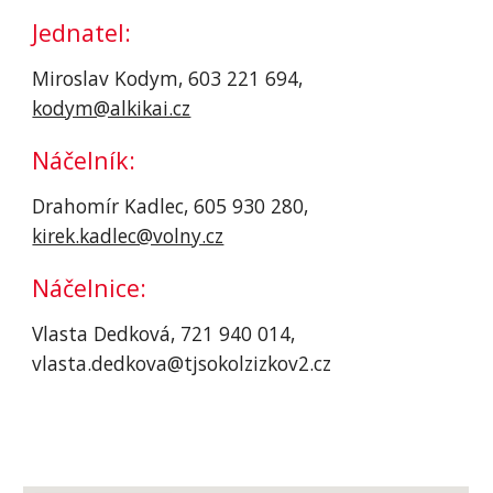
Jednatel:
Miroslav Kodym, 603 221 694, 
kodym@alkikai.cz
Náčelník:
Drahomír Kadlec, 605 930 280, 
kirek.kadlec@volny.cz
Náčelnice:
Vlasta Dedková, 721 940 014, 
vlasta.dedkova@tjsokolzizkov2.cz