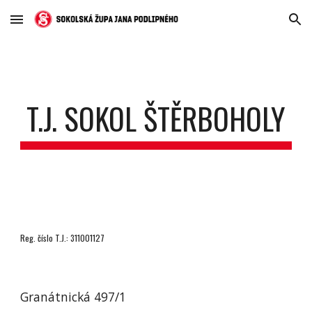
Skip to main content
Skip to navigation
T.J. SOKOL ŠTĚRBOHOLY
Reg. číslo T.J.: 311001127
Granátnická 497/1