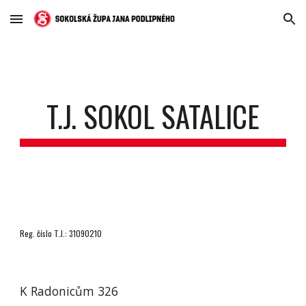
Skip to main content
Skip to navigation
T.J. SOKOL SATALICE
Reg. číslo T.J.: 31090210
K Radonicům 326