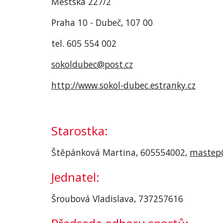
Městská 227/2
Praha 10 - Dubeč, 107 00
tel. 605 554 002
sokoldubec@post.cz
http://www.sokol-dubec.estranky.cz
Starostka:
Štěpánková Martina, 605554002, 
mastep
Jednatel:
Šroubová Vladislava, 737257616