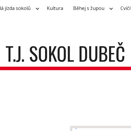
lá jízda sokolů
Kultura
Běhej s župou
Cviči
ip to main content
Skip to navigat
T.J. SOKOL DUBEČ