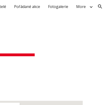
telé
Pořádané akce
Fotogalerie
More
ion