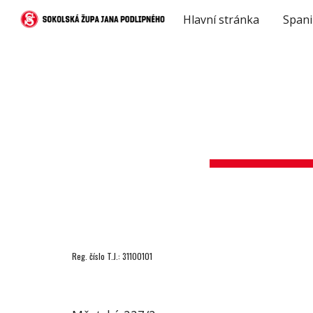
Hlavní stránka
Spani
Sk
Reg. číslo T.J.: 31100101