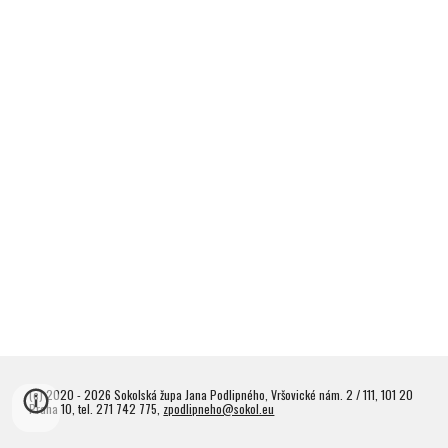
(c) 2020 - 2026 Sokolská župa Jana Podlipného, Vršovické nám. 2 / 111, 101 20
Praha 10, tel. 271 742 775,
zpodlipneho@sokol.eu